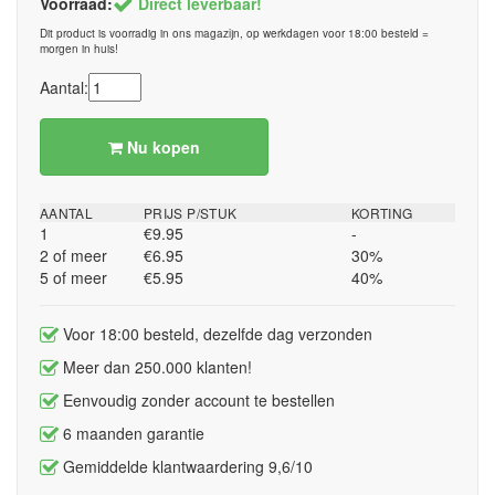
Voorraad:
Direct leverbaar!
Dit product is voorradig in ons magazijn, op werkdagen voor 18:00 besteld =
morgen in huis!
Aantal:
Nu kopen
AANTAL
PRIJS P/STUK
KORTING
1
€9.95
-
2 of meer
€6.95
30%
5 of meer
€5.95
40%
Voor 18:00 besteld, dezelfde dag verzonden
Meer dan 250.000 klanten!
Eenvoudig zonder account te bestellen
6 maanden garantie
Gemiddelde klantwaardering 9,6/10