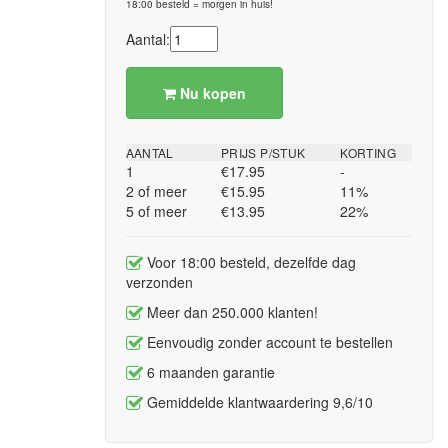
18:00 besteld = morgen in huis!
Aantal:
Nu kopen
AANTAL
PRIJS P/STUK
KORTING
1
€17.95
-
2 of meer
€15.95
11%
5 of meer
€13.95
22%
Voor 18:00 besteld, dezelfde dag
verzonden
Meer dan 250.000 klanten!
Eenvoudig zonder account te bestellen
6 maanden garantie
Gemiddelde klantwaardering 9,6/10