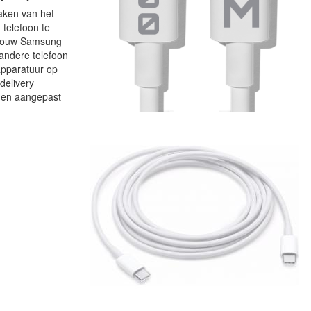
maken van het
 telefoon te
r jouw Samsung
 andere telefoon
apparatuur op
delivery
rden aangepast