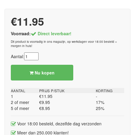
€11.95
Voorraad:
Direct leverbaar!
Dit product is voorradig in ons magazijn, op werkdagen voor 18:00 besteld =
morgen in huis!
Aantal:
Nu kopen
AANTAL
PRIJS P/STUK
KORTING
1
€11.95
-
2 of meer
€9.95
17%
5 of meer
€8.95
25%
Voor 18:00 besteld, dezelfde dag verzonden
Meer dan 250.000 klanten!