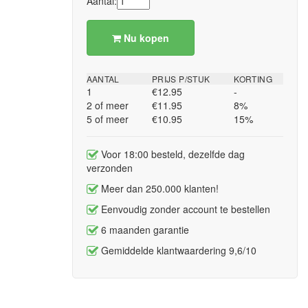
Aantal:
Nu kopen
AANTAL
PRIJS P/STUK
KORTING
1
€12.95
-
2 of meer
€11.95
8%
5 of meer
€10.95
15%
Voor 18:00 besteld, dezelfde dag
verzonden
Meer dan 250.000 klanten!
Eenvoudig zonder account te bestellen
6 maanden garantie
Gemiddelde klantwaardering 9,6/10