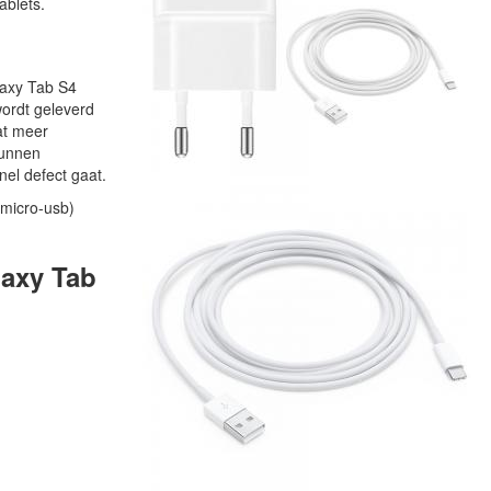
ablets.
laxy Tab S4
wordt geleverd
at meer
kunnen
el defect gaat.
(micro-usb)
laxy Tab