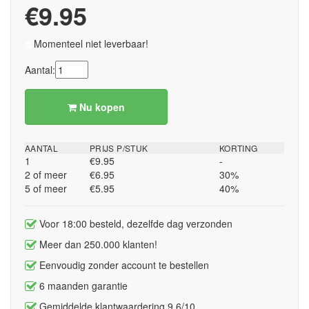
€9.95
Momenteel niet leverbaar!
Aantal:
Nu kopen
AANTAL
PRIJS P/STUK
KORTING
1
€9.95
-
2 of meer
€6.95
30%
5 of meer
€5.95
40%
Voor 18:00 besteld, dezelfde dag verzonden
Meer dan 250.000 klanten!
Eenvoudig zonder account te bestellen
6 maanden garantie
Gemiddelde klantwaardering 9,6/10