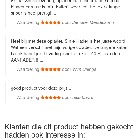
Prima! Snelle levering, oplader laadt inderdaad snel op,
binnen een uur is mijn batterij weer vol. Het extra lange
snoer is heel prettig! ...
Waardering
door
Jennifer Mendelsohn
Heel blij met deze oplader. S n e l lader is het juiste woord!!
Wat een verschil met mijn vorige oplader. De langere kabel
is ook handiger! Levering: snel en oké. 100 % tevreden.
AANRADER !! ...
Waardering
door
Wim Urlings
goed product voor deze prijs ...
Waardering
door
nico baars
Klanten die dit product hebben gekocht
hadden ook interesse in: