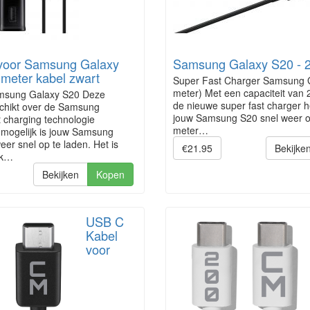
 voor Samsung Galaxy
Samsung Galaxy S20 - 2
meter kabel zwart
Super Fast Charger Samsung 
meter) Met een capaciteit van 
amsung Galaxy S20 Deze
de nieuwe super fast charger h
schikt over de Samsung
jouw Samsung S20 snel weer op
 charging technologie
meter…
mogelijk is jouw Samsung
er snel op te laden. Het is
€21.95
Bekijke
ok…
Bekijken
Kopen
USB C
Kabel
voor