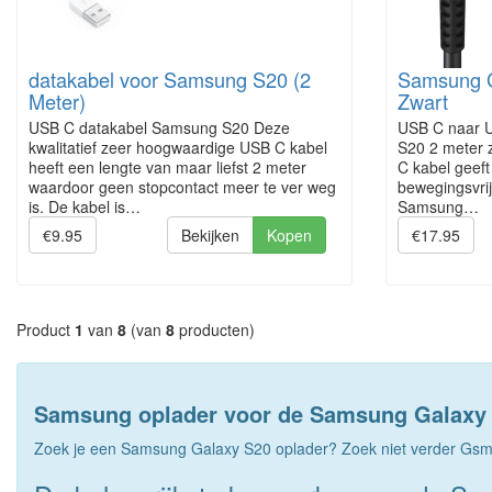
datakabel voor Samsung S20 (2
Samsung G
Meter)
Zwart
USB C datakabel Samsung S20 Deze
USB C naar 
kwalitatief zeer hoogwaardige USB C kabel
S20 2 meter 
heeft een lengte van maar liefst 2 meter
C kabel geeft
waardoor geen stopcontact meer te ver weg
bewegingsvrij
is. De kabel is…
Samsung…
€9.95
Bekijken
Kopen
€17.95
Product
1
van
8
(van
8
producten)
Samsung oplader voor de Samsung Galaxy
Zoek je een Samsung Galaxy S20 oplader? Zoek niet verder Gsm-