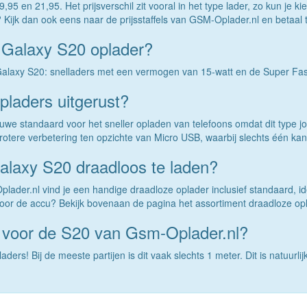
5 en 21,95. Het prijsverschil zit vooral in het type lader, zo kun je k
Kijk dan ook eens naar de prijsstaffels van GSM-Oplader.nl en betaal t
Galaxy S20 oplader?
alaxy S20: snelladers met een vermogen van 15-watt en de Super Fa
pladers uitgerust?
nieuwe standaard voor het sneller opladen van telefoons omdat dit ty
rotere verbetering ten opzichte van Micro USB, waarbij slechts één kant
alaxy S20 draadloos te laden?
er.nl vind je een handige draadloze oplader inclusief standaard, ide
voor de accu? Bekijk bovenaan de pagina het assortiment draadloze op
s voor de S20 van Gsm-Oplader.nl?
ers! Bij de meeste partijen is dit vaak slechts 1 meter. Dit is natuurli