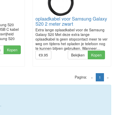
oplaadkabel voor Samsung Galaxy
S20 2 meter zwart
sung S20
USB C kabel
Extra lange oplaadkabel voor de Samsung
svrijheid
Galaxy S20 Met deze extra lange
msung S20
oplaadkabel is geen stopcontact meer te ver
weg om tijdens het opladen je telefoon nog
te kunnen blijven gebruiken. Wanneer…
n
Kopen
€9.95
Bekijken
Kopen
Pagina:
(current)
«
1
»
.