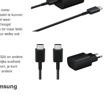
2 meter
estel te kunnen
el weer
 hoogst
tot maar liefst
uur welke ook
g S20 en andere
ijke snelheid
oom, je kunt
r andere
amsung