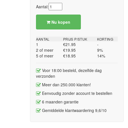
Aantal:
Nu kopen
AANTAL
PRIJS P/STUK
KORTING
1
€21.95
-
2 of meer
€19.95
9%
5 of meer
€18.95
14%
Voor 18:00 besteld, dezelfde dag
verzonden
Meer dan 250.000 klanten!
Eenvoudig zonder account te bestellen
6 maanden garantie
Gemiddelde klantwaardering 9,6/10