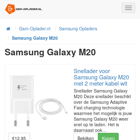
Toggl
Navig
Home
Gsm-Oplader.nl
Samsung Opladers
Samsung Galaxy M20
Samsung Galaxy M20
Snellader voor
Samsung Galaxy M20
met 2 meter kabel wit
Snellader Samsung Galaxy
M20 Deze snellader beschikt
over de Samsung Adaptive
Fast charging technologie
waarmee het mogelijk is jouw
Samsung Galaxy M20 weer
snel op te laden. Het is
daarnaast ook…
€12.95
Bekijken
Kopen