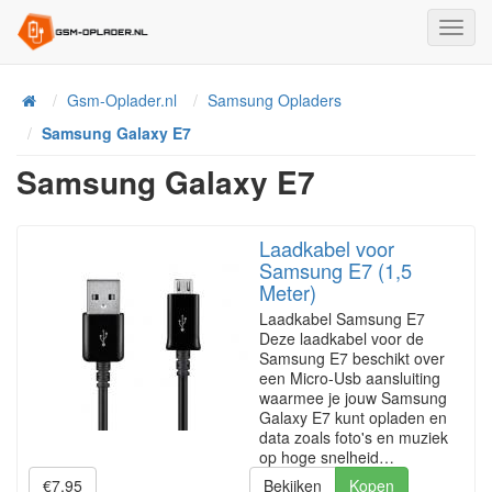
Toggl
Navig
Home
Gsm-Oplader.nl
Samsung Opladers
Samsung Galaxy E7
Samsung Galaxy E7
Laadkabel voor
Samsung E7 (1,5
Meter)
Laadkabel Samsung E7
Deze laadkabel voor de
Samsung E7 beschikt over
een Micro-Usb aansluiting
waarmee je jouw Samsung
Galaxy E7 kunt opladen en
data zoals foto's en muziek
op hoge snelheid…
€7.95
Bekijken
Kopen