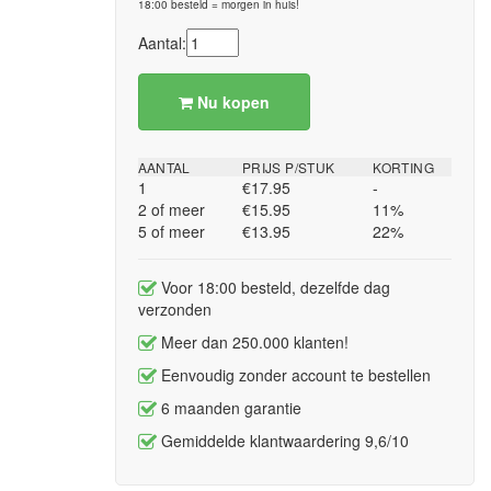
18:00 besteld = morgen in huis!
Aantal:
Nu kopen
AANTAL
PRIJS P/STUK
KORTING
1
€17.95
-
2 of meer
€15.95
11%
5 of meer
€13.95
22%
Voor 18:00 besteld, dezelfde dag
verzonden
Meer dan 250.000 klanten!
Eenvoudig zonder account te bestellen
6 maanden garantie
Gemiddelde klantwaardering 9,6/10