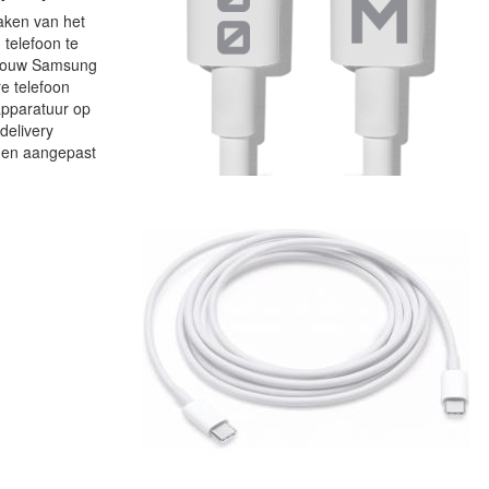
maken van het
 telefoon te
r jouw Samsung
e telefoon
apparatuur op
delivery
rden aangepast