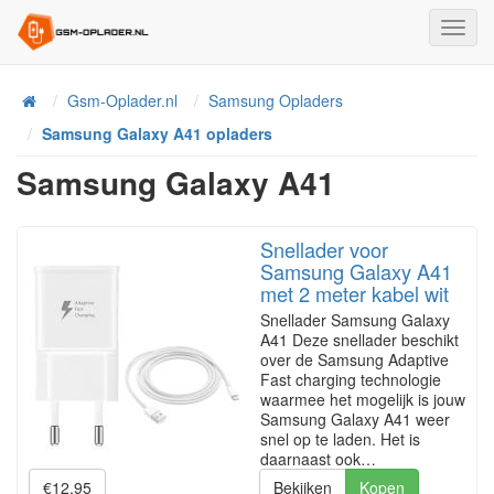
Toggl
Navig
Home
Gsm-Oplader.nl
Samsung Opladers
Samsung Galaxy A41 opladers
Samsung Galaxy A41
Snellader voor
Samsung Galaxy A41
met 2 meter kabel wit
Snellader Samsung Galaxy
A41 Deze snellader beschikt
over de Samsung Adaptive
Fast charging technologie
waarmee het mogelijk is jouw
Samsung Galaxy A41 weer
snel op te laden. Het is
daarnaast ook…
€12.95
Bekijken
Kopen