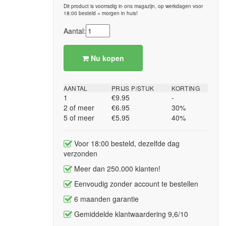
Dit product is voorradig in ons magazijn, op werkdagen voor
18:00 besteld = morgen in huis!
Aantal:
Nu kopen
AANTAL
PRIJS P/STUK
KORTING
1
€9.95
-
2 of meer
€6.95
30%
5 of meer
€5.95
40%
Voor 18:00 besteld, dezelfde dag
verzonden
Meer dan 250.000 klanten!
Eenvoudig zonder account te bestellen
6 maanden garantie
Gemiddelde klantwaardering 9,6/10