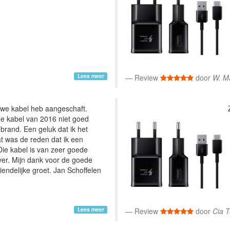
Lees meer
Review
door
W. Ma
ieuwe kabel heb aangeschaft.
ude kabel van 2016 niet goed
brand. Een geluk dat ik het
t was de reden dat ik een
Die kabel is van zeer goede
over. Mijn dank voor de goede
riendelijke groet. Jan Schoffelen
Lees meer
Review
door
Cia T