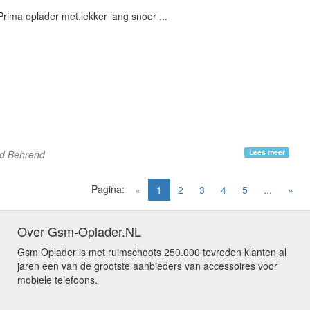
Prima oplader met.lekker lang snoer ...
Lees meer
ld Behrend
Pagina:
(current)
«
1
2
3
4
5
...
»
Over Gsm-Oplader.NL
Gsm Oplader is met ruimschoots 250.000 tevreden klanten al
jaren een van de grootste aanbieders van accessoires voor
mobiele telefoons.