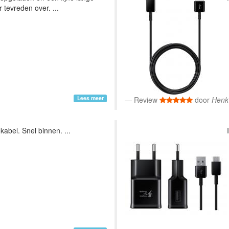
 tevreden over. ...
Lees meer
Review
door
Henk
kabel. Snel binnen. ...