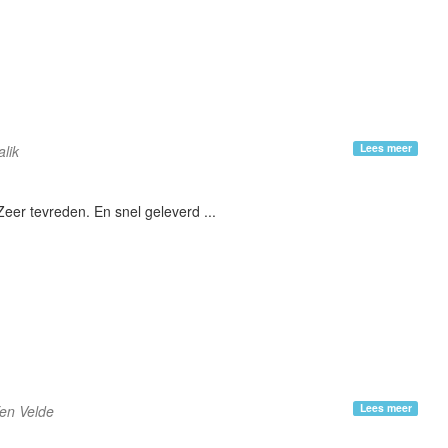
Lees meer
lik
Zeer tevreden. En snel geleverd ...
Lees meer
en Velde