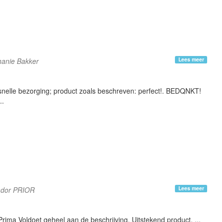
Lees meer
hanie Bakker
snelle bezorging; product zoals beschreven: perfect!. BEDQNKT!
..
Lees meer
ador PRIOR
Prima Voldoet geheel aan de beschrijving. Uitstekend product. ...