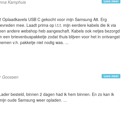
Lees meer
nna Kamphuis
2 Oplaadkavels USB C gekocht voor mijn Samsung A8. Erg
tevreden mee. Laadt prima op i.t.t. mijn eerdere kabels die ik via
een andere webshop heb aangeschaft. Kabels ook netjes bezorgd
in een brievenbuspakketje zodat thuis blijven voor het in ontvangst
nemen v.h. pakketje niet nodig was. ...
Lees meer
er Goossen
Lader besteld, binnen 2 dagen had ik hem binnen. En zo kan ik
mijn oude Samsung weer opladen. ...