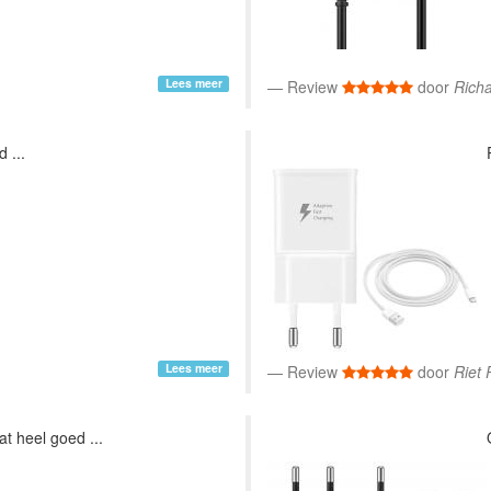
Lees meer
Review
door
Richa
 ...
Lees meer
Review
door
Riet
at heel goed ...