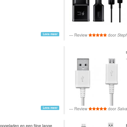
Lees meer
Review
door
Step
.
Lees meer
Review
door
Salv
 opgeladen en een fijne lange