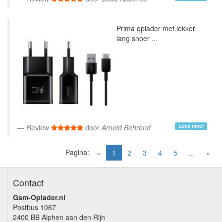
Prima oplader met.lekker
lang snoer ...
Lees meer
Review
door
Arnold Behrend
Pagina:
(current)
«
1
2
3
4
5
...
»
Contact
Gsm-Oplader.nl
Postbus 1067
2400 BB Alphen aan den Rijn