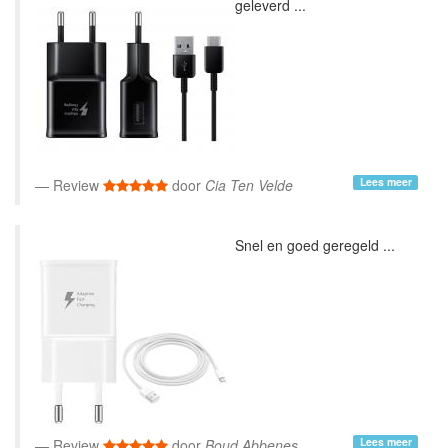
geleverd ...
Lees meer
Review
door
Cia Ten Velde
Snel en goed geregeld ...
Lees meer
Review
door
Boud Abbenes