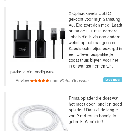
2 Oplaadkavels USB C
gekocht voor mijn Samsung
A8. Erg tevreden mee. Laadt
prima op i.t.t. mijn eerdere
kabels die ik via een andere
webshop heb aangeschaft.
Kabels ook netjes bezorgd in
een brievenbuspakketje
zodat thuis blijven voor het
in ontvangst nemen v.h.
pakketje niet nodig was. ...
Lees meer
Review
door
Pieter Goossen
Prima oplader die doet wat
het moet doen: snel en goed
opladen! Dankzij de lengte
van 2 mrt reuze handig in
gebruik. Aanrader! ...