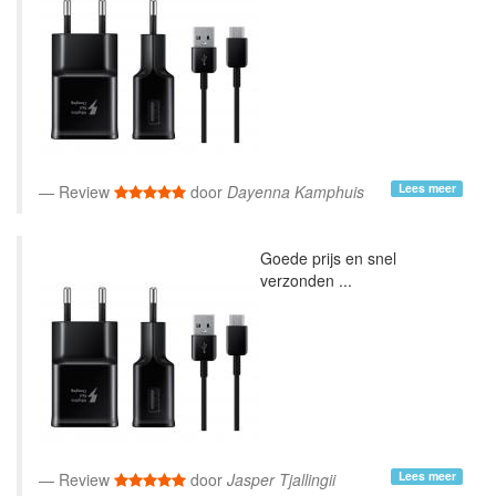
Lees meer
Review
door
Dayenna Kamphuis
Goede prijs en snel
verzonden ...
Lees meer
Review
door
Jasper Tjallingii