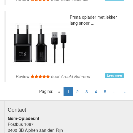
Prima oplader met.lekker
lang snoer ...
Lees meer
Review
door
Arnold Behrend
Pagina:
(current)
«
1
2
3
4
5
...
»
Contact
Gsm-Oplader.nl
Postbus 1067
2400 BB Alphen aan den Rijn