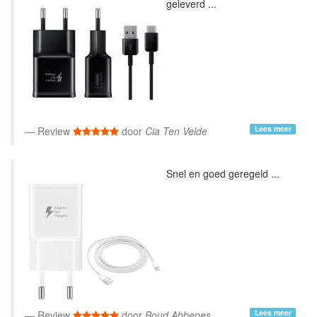
geleverd ...
Lees meer
Review
door
Cia Ten Velde
Snel en goed geregeld ...
Lees meer
Review
door
Boud Abbenes