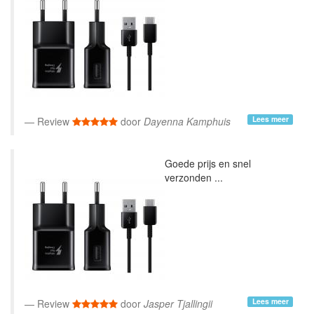
Lees meer
Review
door
Dayenna Kamphuis
Goede prijs en snel
verzonden ...
Lees meer
Review
door
Jasper Tjallingii