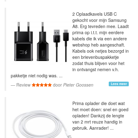
2 Oplaadkavels USB C
gekocht voor mijn Samsung
A8. Erg tevreden mee. Laadt
prima op i.t.t. mijn eerdere
kabels die ik via een andere
webshop heb aangeschaft.
Kabels ook netjes bezorgd in
een brievenbuspakketje
zodat thuis blijven voor het
in ontvangst nemen v.h.
pakketje niet nodig was. ...
Lees meer
Review
door
Pieter Goossen
Prima oplader die doet wat
het moet doen: snel en goed
opladen! Dankzij de lengte
van 2 mrt reuze handig in
gebruik. Aanrader! ...