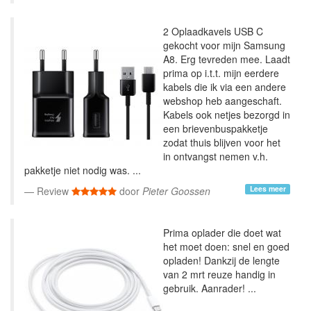
2 Oplaadkavels USB C
gekocht voor mijn Samsung
A8. Erg tevreden mee. Laadt
prima op i.t.t. mijn eerdere
kabels die ik via een andere
webshop heb aangeschaft.
Kabels ook netjes bezorgd in
een brievenbuspakketje
zodat thuis blijven voor het
in ontvangst nemen v.h.
pakketje niet nodig was. ...
Lees meer
Review
door
Pieter Goossen
Prima oplader die doet wat
het moet doen: snel en goed
opladen! Dankzij de lengte
van 2 mrt reuze handig in
gebruik. Aanrader! ...