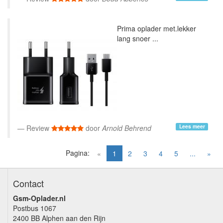
Prima oplader met.lekker
lang snoer ...
Lees meer
Review
door
Arnold Behrend
Pagina:
(current)
«
1
2
3
4
5
...
»
Contact
Gsm-Oplader.nl
Postbus 1067
2400 BB Alphen aan den Rijn