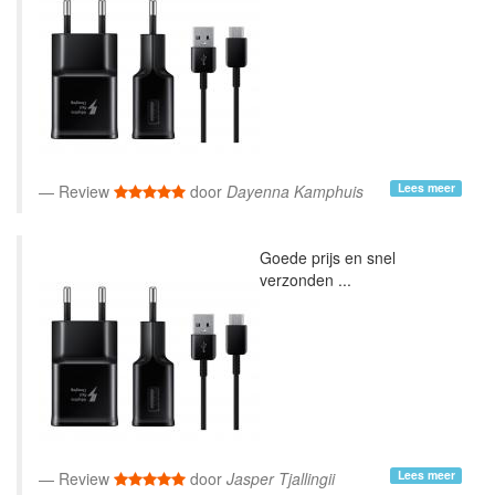
Lees meer
Review
door
Dayenna Kamphuis
Goede prijs en snel
verzonden ...
Lees meer
Review
door
Jasper Tjallingii