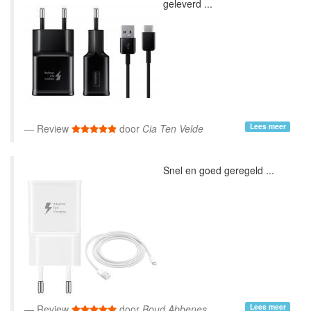
geleverd ...
Lees meer
Review
door
Cia Ten Velde
Snel en goed geregeld ...
Lees meer
Review
door
Boud Abbenes