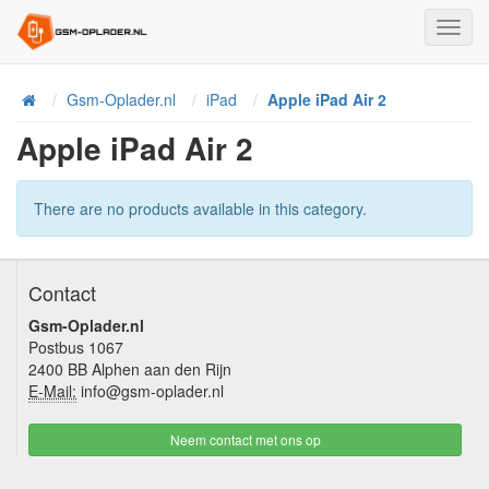
Toggl
Navig
Home
Gsm-Oplader.nl
iPad
Apple iPad Air 2
Apple iPad Air 2
There are no products available in this category.
Contact
Gsm-Oplader.nl
Postbus 1067
2400 BB Alphen aan den Rijn
E-Mail:
info@gsm-oplader.nl
Neem contact met ons op