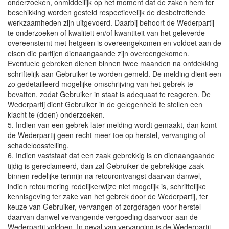
onderzoeken, onmiddellijk op het moment dat de zaken hem ter
beschikking worden gesteld respectievelijk de desbetreffende
werkzaamheden zijn uitgevoerd. Daarbij behoort de Wederpartij
te onderzoeken of kwaliteit en/of kwantiteit van het geleverde
overeenstemt met hetgeen is overeengekomen en voldoet aan de
eisen die partijen dienaangaande zijn overeengekomen.
Eventuele gebreken dienen binnen twee maanden na ontdekking
schriftelijk aan Gebruiker te worden gemeld. De melding dient een
zo gedetailleerd mogelijke omschrijving van het gebrek te
bevatten, zodat Gebruiker in staat is adequaat te reageren. De
Wederpartij dient Gebruiker in de gelegenheid te stellen een
klacht te (doen) onderzoeken.
5. Indien van een gebrek later melding wordt gemaakt, dan komt
de Wederpartij geen recht meer toe op herstel, vervanging of
schadeloosstelling.
6. Indien vaststaat dat een zaak gebrekkig is en dienaangaande
tijdig is gereclameerd, dan zal Gebruiker de gebrekkige zaak
binnen redelijke termijn na retourontvangst daarvan danwel,
indien retournering redelijkerwijze niet mogelijk is, schriftelijke
kennisgeving ter zake van het gebrek door de Wederpartij, ter
keuze van Gebruiker, vervangen of zorgdragen voor herstel
daarvan danwel vervangende vergoeding daarvoor aan de
Wederpartij voldoen. In geval van vervanging is de Wederpartij