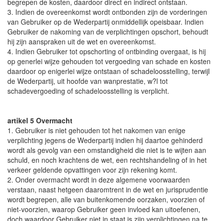
begrepen de kosten, daardoor direct en indirect ontstaan.
3. Indien de overeenkomst wordt ontbonden zijn de vorderingen
van Gebruiker op de Wederpartij onmiddellijk opeisbaar. Indien
Gebruiker de nakoming van de verplichtingen opschort, behoudt
hij zijn aanspraken uit de wet en overeenkomst.
4. Indien Gebruiker tot opschorting of ontbinding overgaat, is hij
op generlei wijze gehouden tot vergoeding van schade en kosten
daardoor op enigerlei wijze ontstaan of schadeloosstelling, terwijl
de Wederpartij, uit hoofde van wanprestatie, w?l tot
schadevergoeding of schadeloosstelling is verplicht.
artikel 5 Overmacht
1. Gebruiker is niet gehouden tot het nakomen van enige
verplichting jegens de Wederpartij indien hij daartoe gehinderd
wordt als gevolg van een omstandigheid die niet is te wijten aan
schuld, en noch krachtens de wet, een rechtshandeling of in het
verkeer geldende opvattingen voor zijn rekening komt.
2. Onder overmacht wordt in deze algemene voorwaarden
verstaan, naast hetgeen daaromtrent in de wet en jurisprudentie
wordt begrepen, alle van buitenkomende oorzaken, voorzien of
niet-voorzien, waarop Gebruiker geen invloed kan uitoefenen,
doch waardoor Gebruiker niet in staat is zijn verplichtingen na te