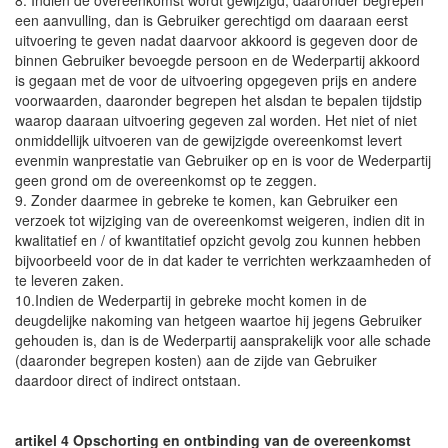
8. Indien de overeenkomst wordt gewijzigd, daaronder begrepen
een aanvulling, dan is Gebruiker gerechtigd om daaraan eerst
uitvoering te geven nadat daarvoor akkoord is gegeven door de
binnen Gebruiker bevoegde persoon en de Wederpartij akkoord
is gegaan met de voor de uitvoering opgegeven prijs en andere
voorwaarden, daaronder begrepen het alsdan te bepalen tijdstip
waarop daaraan uitvoering gegeven zal worden. Het niet of niet
onmiddellijk uitvoeren van de gewijzigde overeenkomst levert
evenmin wanprestatie van Gebruiker op en is voor de Wederpartij
geen grond om de overeenkomst op te zeggen.
9. Zonder daarmee in gebreke te komen, kan Gebruiker een
verzoek tot wijziging van de overeenkomst weigeren, indien dit in
kwalitatief en / of kwantitatief opzicht gevolg zou kunnen hebben
bijvoorbeeld voor de in dat kader te verrichten werkzaamheden of
te leveren zaken.
10.Indien de Wederpartij in gebreke mocht komen in de
deugdelijke nakoming van hetgeen waartoe hij jegens Gebruiker
gehouden is, dan is de Wederpartij aansprakelijk voor alle schade
(daaronder begrepen kosten) aan de zijde van Gebruiker
daardoor direct of indirect ontstaan.
artikel 4 Opschorting en ontbinding van de overeenkomst