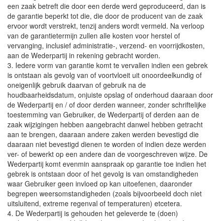
een zaak betreft die door een derde werd geproduceerd, dan is
de garantie beperkt tot die, die door de producent van de zaak
ervoor wordt verstrekt, tenzij anders wordt vermeld. Na verloop
van de garantietermijn zullen alle kosten voor herstel of
vervanging, inclusief administratie-, verzend- en voorrijdkosten,
aan de Wederpartij in rekening gebracht worden.
3. Iedere vorm van garantie komt te vervallen indien een gebrek
is ontstaan als gevolg van of voortvloeit uit onoordeelkundig of
oneigenlijk gebruik daarvan of gebruik na de
houdbaarheidsdatum, onjuiste opslag of onderhoud daaraan door
de Wederpartij en / of door derden wanneer, zonder schriftelijke
toestemming van Gebruiker, de Wederpartij of derden aan de
zaak wijzigingen hebben aangebracht danwel hebben getracht
aan te brengen, daaraan andere zaken werden bevestigd die
daaraan niet bevestigd dienen te worden of indien deze werden
ver- of bewerkt op een andere dan de voorgeschreven wijze. De
Wederpartij komt evenmin aanspraak op garantie toe indien het
gebrek is ontstaan door of het gevolg is van omstandigheden
waar Gebruiker geen invloed op kan uitoefenen, daaronder
begrepen weersomstandigheden (zoals bijvoorbeeld doch niet
uitsluitend, extreme regenval of temperaturen) etcetera.
4. De Wederpartij is gehouden het geleverde te (doen)