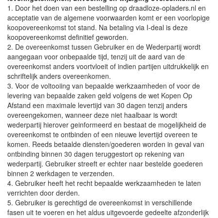
1. Door het doen van een bestelling op draadloze-opladers.nl en
acceptatie van de algemene voorwaarden komt er een voorlopige
koopovereenkomst tot stand. Na betaling via I-deal is deze
koopovereenkomst definitief geworden.
2. De overeenkomst tussen Gebruiker en de Wederpartij wordt
aangegaan voor onbepaalde tijd, tenzij uit de aard van de
overeenkomst anders voortvloeit of indien partijen uitdrukkelijk en
schriftelijk anders overeenkomen.
3. Voor de voltooiing van bepaalde werkzaamheden of voor de
levering van bepaalde zaken geld volgens de wet Kopen Op
Afstand een maximale levertijd van 30 dagen tenzij anders
overeengekomen, wanneer deze niet haalbaar is wordt
wederpartij hierover geinformeerd en bestaat de mogelijkheid de
overeenkomst te ontbinden of een nieuwe levertijd overeen te
komen. Reeds betaalde diensten/goederen worden in geval van
ontbinding binnen 30 dagen teruggestort op rekening van
wederpartij. Gebruiker streeft er echter naar bestelde goederen
binnen 2 werkdagen te verzenden.
4. Gebruiker heeft het recht bepaalde werkzaamheden te laten
verrichten door derden.
5. Gebruiker is gerechtigd de overeenkomst in verschillende
fasen uit te voeren en het aldus uitgevoerde gedeelte afzonderlijk