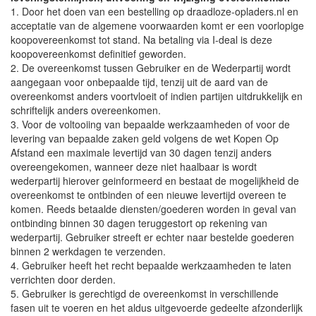
1. Door het doen van een bestelling op draadloze-opladers.nl en
acceptatie van de algemene voorwaarden komt er een voorlopige
koopovereenkomst tot stand. Na betaling via I-deal is deze
koopovereenkomst definitief geworden.
2. De overeenkomst tussen Gebruiker en de Wederpartij wordt
aangegaan voor onbepaalde tijd, tenzij uit de aard van de
overeenkomst anders voortvloeit of indien partijen uitdrukkelijk en
schriftelijk anders overeenkomen.
3. Voor de voltooiing van bepaalde werkzaamheden of voor de
levering van bepaalde zaken geld volgens de wet Kopen Op
Afstand een maximale levertijd van 30 dagen tenzij anders
overeengekomen, wanneer deze niet haalbaar is wordt
wederpartij hierover geinformeerd en bestaat de mogelijkheid de
overeenkomst te ontbinden of een nieuwe levertijd overeen te
komen. Reeds betaalde diensten/goederen worden in geval van
ontbinding binnen 30 dagen teruggestort op rekening van
wederpartij. Gebruiker streeft er echter naar bestelde goederen
binnen 2 werkdagen te verzenden.
4. Gebruiker heeft het recht bepaalde werkzaamheden te laten
verrichten door derden.
5. Gebruiker is gerechtigd de overeenkomst in verschillende
fasen uit te voeren en het aldus uitgevoerde gedeelte afzonderlijk