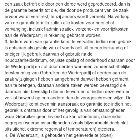
een zaak betreft die door een derde werd geproduceerd, dan is
de garantie beperkt tot die, die door de producent van de zaak
ervoor wordt verstrekt, tenzij anders wordt vermeld. Na verloop
van de garantietermijn zullen alle kosten voor herstel of
vervanging, inclusief administratie-, verzend- en voorrijdkosten,
aan de Wederpartij in rekening gebracht worden.
3. Iedere vorm van garantie komt te vervallen indien een gebrek
is ontstaan als gevolg van of voortvloeit uit onoordeelkundig of
oneigenlijk gebruik daarvan of gebruik na de
houdbaarheidsdatum, onjuiste opslag of onderhoud daaraan door
de Wederpartij en / of door derden wanneer, zonder schriftelijke
toestemming van Gebruiker, de Wederpartij of derden aan de
zaak wijzigingen hebben aangebracht danwel hebben getracht
aan te brengen, daaraan andere zaken werden bevestigd die
daaraan niet bevestigd dienen te worden of indien deze werden
ver- of bewerkt op een andere dan de voorgeschreven wijze. De
Wederpartij komt evenmin aanspraak op garantie toe indien het
gebrek is ontstaan door of het gevolg is van omstandigheden
waar Gebruiker geen invloed op kan uitoefenen, daaronder
begrepen weersomstandigheden (zoals bijvoorbeeld doch niet
uitsluitend, extreme regenval of temperaturen) etcetera.
4. De Wederpartij is gehouden het geleverde te (doen)