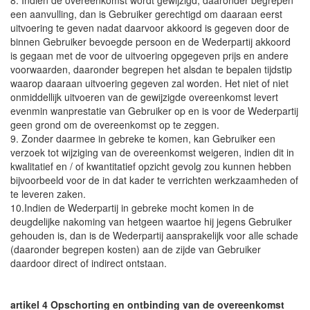
8. Indien de overeenkomst wordt gewijzigd, daaronder begrepen
een aanvulling, dan is Gebruiker gerechtigd om daaraan eerst
uitvoering te geven nadat daarvoor akkoord is gegeven door de
binnen Gebruiker bevoegde persoon en de Wederpartij akkoord
is gegaan met de voor de uitvoering opgegeven prijs en andere
voorwaarden, daaronder begrepen het alsdan te bepalen tijdstip
waarop daaraan uitvoering gegeven zal worden. Het niet of niet
onmiddellijk uitvoeren van de gewijzigde overeenkomst levert
evenmin wanprestatie van Gebruiker op en is voor de Wederpartij
geen grond om de overeenkomst op te zeggen.
9. Zonder daarmee in gebreke te komen, kan Gebruiker een
verzoek tot wijziging van de overeenkomst weigeren, indien dit in
kwalitatief en / of kwantitatief opzicht gevolg zou kunnen hebben
bijvoorbeeld voor de in dat kader te verrichten werkzaamheden of
te leveren zaken.
10.Indien de Wederpartij in gebreke mocht komen in de
deugdelijke nakoming van hetgeen waartoe hij jegens Gebruiker
gehouden is, dan is de Wederpartij aansprakelijk voor alle schade
(daaronder begrepen kosten) aan de zijde van Gebruiker
daardoor direct of indirect ontstaan.
artikel 4 Opschorting en ontbinding van de overeenkomst