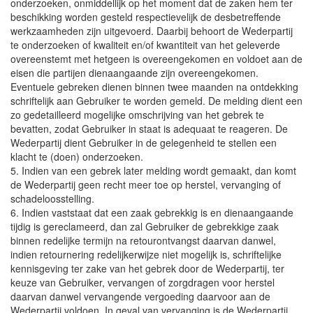
onderzoeken, onmiddellijk op het moment dat de zaken hem ter
beschikking worden gesteld respectievelijk de desbetreffende
werkzaamheden zijn uitgevoerd. Daarbij behoort de Wederpartij
te onderzoeken of kwaliteit en/of kwantiteit van het geleverde
overeenstemt met hetgeen is overeengekomen en voldoet aan de
eisen die partijen dienaangaande zijn overeengekomen.
Eventuele gebreken dienen binnen twee maanden na ontdekking
schriftelijk aan Gebruiker te worden gemeld. De melding dient een
zo gedetailleerd mogelijke omschrijving van het gebrek te
bevatten, zodat Gebruiker in staat is adequaat te reageren. De
Wederpartij dient Gebruiker in de gelegenheid te stellen een
klacht te (doen) onderzoeken.
5. Indien van een gebrek later melding wordt gemaakt, dan komt
de Wederpartij geen recht meer toe op herstel, vervanging of
schadeloosstelling.
6. Indien vaststaat dat een zaak gebrekkig is en dienaangaande
tijdig is gereclameerd, dan zal Gebruiker de gebrekkige zaak
binnen redelijke termijn na retourontvangst daarvan danwel,
indien retournering redelijkerwijze niet mogelijk is, schriftelijke
kennisgeving ter zake van het gebrek door de Wederpartij, ter
keuze van Gebruiker, vervangen of zorgdragen voor herstel
daarvan danwel vervangende vergoeding daarvoor aan de
Wederpartij voldoen. In geval van vervanging is de Wederpartij