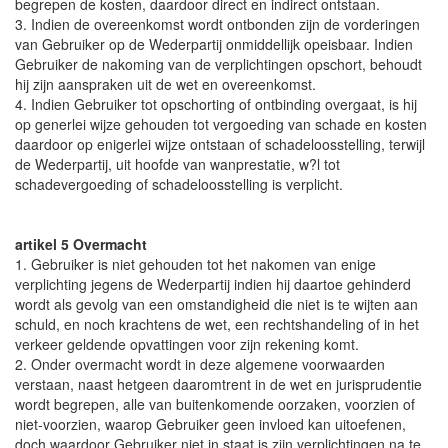
begrepen de kosten, daardoor direct en indirect ontstaan.
3. Indien de overeenkomst wordt ontbonden zijn de vorderingen
van Gebruiker op de Wederpartij onmiddellijk opeisbaar. Indien
Gebruiker de nakoming van de verplichtingen opschort, behoudt
hij zijn aanspraken uit de wet en overeenkomst.
4. Indien Gebruiker tot opschorting of ontbinding overgaat, is hij
op generlei wijze gehouden tot vergoeding van schade en kosten
daardoor op enigerlei wijze ontstaan of schadeloosstelling, terwijl
de Wederpartij, uit hoofde van wanprestatie, w?l tot
schadevergoeding of schadeloosstelling is verplicht.
artikel 5 Overmacht
1. Gebruiker is niet gehouden tot het nakomen van enige
verplichting jegens de Wederpartij indien hij daartoe gehinderd
wordt als gevolg van een omstandigheid die niet is te wijten aan
schuld, en noch krachtens de wet, een rechtshandeling of in het
verkeer geldende opvattingen voor zijn rekening komt.
2. Onder overmacht wordt in deze algemene voorwaarden
verstaan, naast hetgeen daaromtrent in de wet en jurisprudentie
wordt begrepen, alle van buitenkomende oorzaken, voorzien of
niet-voorzien, waarop Gebruiker geen invloed kan uitoefenen,
doch waardoor Gebruiker niet in staat is zijn verplichtingen na te