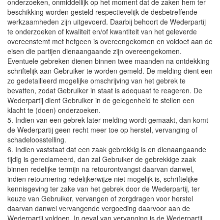
onderzoeken, onmiddellijk op het moment dat de zaken hem ter
beschikking worden gesteld respectievelijk de desbetreffende
werkzaamheden zijn uitgevoerd. Daarbij behoort de Wederpartij
te onderzoeken of kwaliteit en/of kwantiteit van het geleverde
overeenstemt met hetgeen is overeengekomen en voldoet aan de
eisen die partijen dienaangaande zijn overeengekomen.
Eventuele gebreken dienen binnen twee maanden na ontdekking
schriftelijk aan Gebruiker te worden gemeld. De melding dient een
zo gedetailleerd mogelijke omschrijving van het gebrek te
bevatten, zodat Gebruiker in staat is adequaat te reageren. De
Wederpartij dient Gebruiker in de gelegenheid te stellen een
klacht te (doen) onderzoeken.
5. Indien van een gebrek later melding wordt gemaakt, dan komt
de Wederpartij geen recht meer toe op herstel, vervanging of
schadeloosstelling.
6. Indien vaststaat dat een zaak gebrekkig is en dienaangaande
tijdig is gereclameerd, dan zal Gebruiker de gebrekkige zaak
binnen redelijke termijn na retourontvangst daarvan danwel,
indien retournering redelijkerwijze niet mogelijk is, schriftelijke
kennisgeving ter zake van het gebrek door de Wederpartij, ter
keuze van Gebruiker, vervangen of zorgdragen voor herstel
daarvan danwel vervangende vergoeding daarvoor aan de
Wederpartij voldoen. In geval van vervanging is de Wederpartij