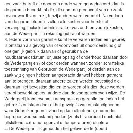
een zaak betreft die door een derde werd geproduceerd, dan is
de garantie beperkt tot die, die door de producent van de zaak
ervoor wordt verstrekt, tenzij anders wordt vermeld. Na verloop
van de garantietermijn zullen alle kosten voor herstel of
vervanging, inclusief administratie-, verzend- en voorrijdkosten,
aan de Wederpartij in rekening gebracht worden.
3. Iedere vorm van garantie komt te vervallen indien een gebrek
is ontstaan als gevolg van of voortvloeit uit onoordeelkundig of
oneigenlijk gebruik daarvan of gebruik na de
houdbaarheidsdatum, onjuiste opslag of onderhoud daaraan door
de Wederpartij en / of door derden wanneer, zonder schriftelijke
toestemming van Gebruiker, de Wederpartij of derden aan de
zaak wijzigingen hebben aangebracht danwel hebben getracht
aan te brengen, daaraan andere zaken werden bevestigd die
daaraan niet bevestigd dienen te worden of indien deze werden
ver- of bewerkt op een andere dan de voorgeschreven wijze. De
Wederpartij komt evenmin aanspraak op garantie toe indien het
gebrek is ontstaan door of het gevolg is van omstandigheden
waar Gebruiker geen invloed op kan uitoefenen, daaronder
begrepen weersomstandigheden (zoals bijvoorbeeld doch niet
uitsluitend, extreme regenval of temperaturen) etcetera.
4. De Wederpartij is gehouden het geleverde te (doen)