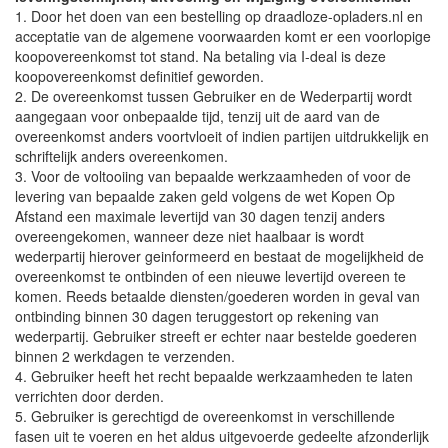
1. Door het doen van een bestelling op draadloze-opladers.nl en
acceptatie van de algemene voorwaarden komt er een voorlopige
koopovereenkomst tot stand. Na betaling via I-deal is deze
koopovereenkomst definitief geworden.
2. De overeenkomst tussen Gebruiker en de Wederpartij wordt
aangegaan voor onbepaalde tijd, tenzij uit de aard van de
overeenkomst anders voortvloeit of indien partijen uitdrukkelijk en
schriftelijk anders overeenkomen.
3. Voor de voltooiing van bepaalde werkzaamheden of voor de
levering van bepaalde zaken geld volgens de wet Kopen Op
Afstand een maximale levertijd van 30 dagen tenzij anders
overeengekomen, wanneer deze niet haalbaar is wordt
wederpartij hierover geinformeerd en bestaat de mogelijkheid de
overeenkomst te ontbinden of een nieuwe levertijd overeen te
komen. Reeds betaalde diensten/goederen worden in geval van
ontbinding binnen 30 dagen teruggestort op rekening van
wederpartij. Gebruiker streeft er echter naar bestelde goederen
binnen 2 werkdagen te verzenden.
4. Gebruiker heeft het recht bepaalde werkzaamheden te laten
verrichten door derden.
5. Gebruiker is gerechtigd de overeenkomst in verschillende
fasen uit te voeren en het aldus uitgevoerde gedeelte afzonderlijk