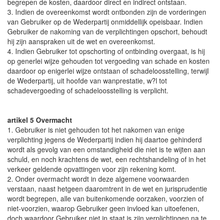
begrepen de kosten, daardoor direct en indirect ontstaan.
3. Indien de overeenkomst wordt ontbonden zijn de vorderingen
van Gebruiker op de Wederpartij onmiddellijk opeisbaar. Indien
Gebruiker de nakoming van de verplichtingen opschort, behoudt
hij zijn aanspraken uit de wet en overeenkomst.
4. Indien Gebruiker tot opschorting of ontbinding overgaat, is hij
op generlei wijze gehouden tot vergoeding van schade en kosten
daardoor op enigerlei wijze ontstaan of schadeloosstelling, terwijl
de Wederpartij, uit hoofde van wanprestatie, w?l tot
schadevergoeding of schadeloosstelling is verplicht.
artikel 5 Overmacht
1. Gebruiker is niet gehouden tot het nakomen van enige
verplichting jegens de Wederpartij indien hij daartoe gehinderd
wordt als gevolg van een omstandigheid die niet is te wijten aan
schuld, en noch krachtens de wet, een rechtshandeling of in het
verkeer geldende opvattingen voor zijn rekening komt.
2. Onder overmacht wordt in deze algemene voorwaarden
verstaan, naast hetgeen daaromtrent in de wet en jurisprudentie
wordt begrepen, alle van buitenkomende oorzaken, voorzien of
niet-voorzien, waarop Gebruiker geen invloed kan uitoefenen,
doch waardoor Gebruiker niet in staat is zijn verplichtingen na te