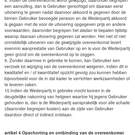
8. Indien de overeenkomst wordt gewijzigd, daaronder begrepen
een aanvulling, dan is Gebruiker gerechtigd om daaraan eerst
uitvoering te geven nadat daarvoor akkoord is gegeven door de
binnen Gebruiker bevoegde persoon en de Wederpartij akkoord
is gegaan met de voor de uitvoering opgegeven prijs en andere
voorwaarden, daaronder begrepen het alsdan te bepalen tijdstip
waarop daaraan uitvoering gegeven zal worden. Het niet of niet
onmiddellijk uitvoeren van de gewijzigde overeenkomst levert
evenmin wanprestatie van Gebruiker op en is voor de Wederpartij
geen grond om de overeenkomst op te zeggen.
9. Zonder daarmee in gebreke te komen, kan Gebruiker een
verzoek tot wijziging van de overeenkomst weigeren, indien dit in
kwalitatief en / of kwantitatief opzicht gevolg zou kunnen hebben
bijvoorbeeld voor de in dat kader te verrichten werkzaamheden of
te leveren zaken.
10.Indien de Wederpartij in gebreke mocht komen in de
deugdelijke nakoming van hetgeen waartoe hij jegens Gebruiker
gehouden is, dan is de Wederpartij aansprakelijk voor alle schade
(daaronder begrepen kosten) aan de zijde van Gebruiker
daardoor direct of indirect ontstaan.
artikel 4 Opschorting en ontbinding van de overeenkomst