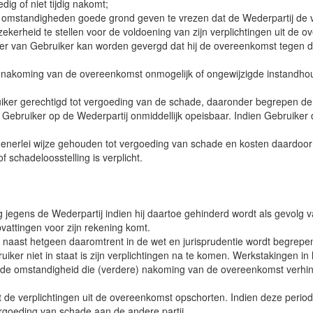
dig of niet tijdig nakomt;
 omstandigheden goede grond geven te vrezen dat de Wederpartij de v
ekerheid te stellen voor de voldoening van zijn verplichtingen uit de o
anger van Gebruiker kan worden gevergd dat hij de overeenkomst tegen 
t nakoming van de overeenkomst onmogelijk of ongewijzigde instandhou
uiker gerechtigd tot vergoeding van de schade, daaronder begrepen de 
Gebruiker op de Wederpartij onmiddellijk opeisbaar. Indien Gebruiker d
 generlei wijze gehouden tot vergoeding van schade en kosten daardoor o
 schadeloosstelling is verplicht.
 jegens de Wederpartij indien hij daartoe gehinderd wordt als gevolg v
vattingen voor zijn rekening komt.
aast hetgeen daaromtrent in de wet en jurisprudentie wordt begrepen,
ker niet in staat is zijn verplichtingen na te komen. Werkstakingen in
 de omstandigheid die (verdere) nakoming van de overeenkomst verhind
de verplichtingen uit de overeenkomst opschorten. Indien deze period
ergoeding van schade aan de andere partij.