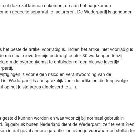
ekomen of deze zal kunnen nakomen, en aan het nagekomen
komen gedeelte separaat te factureren. De Wederpartij is gehouden
t bestelde artikel voorradig is. Indien het artikel niet voorradig is
 de maximale levertermijn bedraagt echter 30 werkdagen tenzij
heid om de overeenkomst te ontbinden of een nieuwe levertijd
partij.
ijzigingen is voor eigen risico en verantwoording van de
is. Wederpartij is aansprakelijk voor de artikelen die tengevolge
op het juiste adres afgeleverd te zijn.
s gesteld kunnen worden en waarvoor zij bij normaal gebruik in
Bij gebruik buiten Nederland dient de Wederpartij zelf te verifi?ren
an in dat geval andere garantie- en overige voorwaarden stellen ter