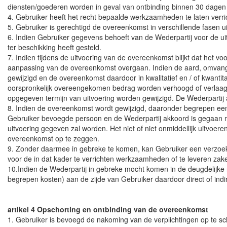
diensten/goederen worden in geval van ontbinding binnen 30 dagen 
4. Gebruiker heeft het recht bepaalde werkzaamheden te laten verri
5. Gebruiker is gerechtigd de overeenkomst in verschillende fasen ui
6. Indien Gebruiker gegevens behoeft van de Wederpartij voor de uit
ter beschikking heeft gesteld.
7. Indien tijdens de uitvoering van de overeenkomst blijkt dat het voo
aanpassing van de overeenkomst overgaan. Indien de aard, omvang o
gewijzigd en de overeenkomst daardoor in kwalitatief en / of kwant
oorspronkelijk overeengekomen bedrag worden verhoogd of verlaagd.
opgegeven termijn van uitvoering worden gewijzigd. De Wederpartij a
8. Indien de overeenkomst wordt gewijzigd, daaronder begrepen een
Gebruiker bevoegde persoon en de Wederpartij akkoord is gegaan m
uitvoering gegeven zal worden. Het niet of niet onmiddellijk uitvo
overeenkomst op te zeggen.
9. Zonder daarmee in gebreke te komen, kan Gebruiker een verzoek to
voor de in dat kader te verrichten werkzaamheden of te leveren zak
10.Indien de Wederpartij in gebreke mocht komen in de deugdelijke 
begrepen kosten) aan de zijde van Gebruiker daardoor direct of indi
artikel 4 Opschorting en ontbinding van de overeenkomst
1. Gebruiker is bevoegd de nakoming van de verplichtingen op te sc