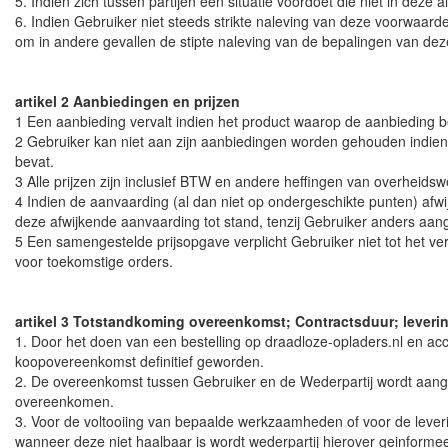
5. Indien zich tussen partijen een situatie voordoet die niet in d
6. Indien Gebruiker niet steeds strikte naleving van deze voorwaarden
om in andere gevallen de stipte naleving van de bepalingen van de
artikel 2 Aanbiedingen en prijzen
1 Een aanbieding vervalt indien het product waarop de aanbieding bet
2 Gebruiker kan niet aan zijn aanbiedingen worden gehouden indien d
bevat.
3 Alle prijzen zijn inclusief BTW en andere heffingen van overheids
4 Indien de aanvaarding (al dan niet op ondergeschikte punten) a
deze afwijkende aanvaarding tot stand, tenzij Gebruiker anders aang
5 Een samengestelde prijsopgave verplicht Gebruiker niet tot het v
voor toekomstige orders.
artikel 3 Totstandkoming overeenkomst; Contractsduur; leverin
1. Door het doen van een bestelling op draadloze-opladers.nl en ac
koopovereenkomst definitief geworden.
2. De overeenkomst tussen Gebruiker en de Wederpartij wordt aangegaa
overeenkomen.
3. Voor de voltooiing van bepaalde werkzaamheden of voor de leve
wanneer deze niet haalbaar is wordt wederpartij hierover geinforme