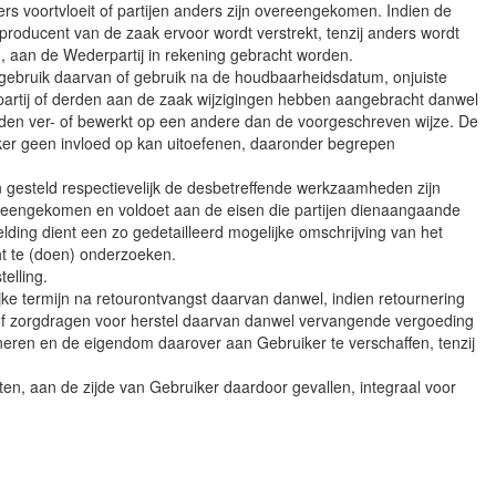
ers voortvloeit of partijen anders zijn overeengekomen. Indien de
 producent van de zaak ervoor wordt verstrekt, tenzij anders wordt
en, aan de Wederpartij in rekening gebracht worden.
jk gebruik daarvan of gebruik na de houdbaarheidsdatum, onjuiste
partij of derden aan de zaak wijzigingen hebben aangebracht danwel
den ver- of bewerkt op een andere dan de voorgeschreven wijze. De
ker geen invloed op kan uitoefenen, daaronder begrepen
 gesteld respectievelijk de desbetreffende werkzaamheden zijn
vereengekomen en voldoet aan de eisen die partijen dienaangaande
ing dient een zo gedetailleerd mogelijke omschrijving van het
ht te (doen) onderzoeken.
elling.
jke termijn na retourontvangst daarvan danwel, indien retournering
gen of zorgdragen voor herstel daarvan danwel vervangende vergoeding
eren en de eigendom daarover aan Gebruiker te verschaffen, tenzij
n, aan de zijde van Gebruiker daardoor gevallen, integraal voor