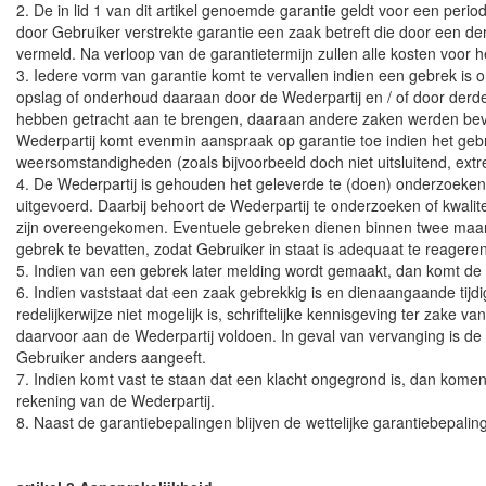
2. De in lid 1 van dit artikel genoemde garantie geldt voor een peri
door Gebruiker verstrekte garantie een zaak betreft die door een de
vermeld. Na verloop van de garantietermijn zullen alle kosten voor h
3. Iedere vorm van garantie komt te vervallen indien een gebrek is o
opslag of onderhoud daaraan door de Wederpartij en / of door derd
hebben getracht aan te brengen, daaraan andere zaken werden beve
Wederpartij komt evenmin aanspraak op garantie toe indien het geb
weersomstandigheden (zoals bijvoorbeeld doch niet uitsluitend, ext
4. De Wederpartij is gehouden het geleverde te (doen) onderzoeken
uitgevoerd. Daarbij behoort de Wederpartij te onderzoeken of kwali
zijn overeengekomen. Eventuele gebreken dienen binnen twee maande
gebrek te bevatten, zodat Gebruiker in staat is adequaat te reagere
5. Indien van een gebrek later melding wordt gemaakt, dan komt de W
6. Indien vaststaat dat een zaak gebrekkig is en dienaangaande tijd
redelijkerwijze niet mogelijk is, schriftelijke kennisgeving ter za
daarvoor aan de Wederpartij voldoen. In geval van vervanging is d
Gebruiker anders aangeeft.
7. Indien komt vast te staan dat een klacht ongegrond is, dan kom
rekening van de Wederpartij.
8. Naast de garantiebepalingen blijven de wettelijke garantiebepalin