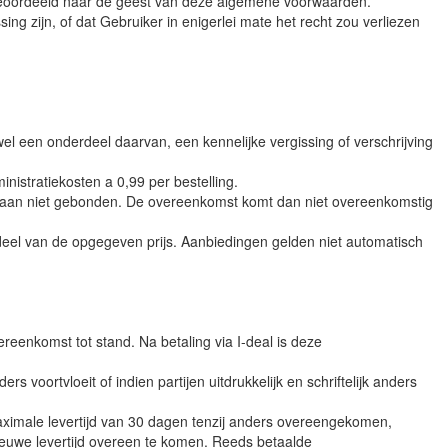
en beoordeeld naar de geest van deze algemene voorwaarden.
ing zijn, of dat Gebruiker in enigerlei mate het recht zou verliezen
el een onderdeel daarvan, een kennelijke vergissing of verschrijving
nistratiekosten a 0,99 per bestelling.
araan niet gebonden. De overeenkomst komt dan niet overeenkomstig
deel van de opgegeven prijs. Aanbiedingen gelden niet automatisch
eenkomst tot stand. Na betaling via I-deal is deze
oortvloeit of indien partijen uitdrukkelijk en schriftelijk anders
ximale levertijd van 30 dagen tenzij anders overeengekomen,
ieuwe levertijd overeen te komen. Reeds betaalde