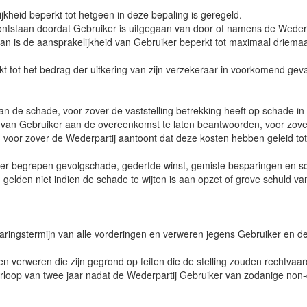
ijkheid beperkt tot hetgeen in deze bepaling is geregeld.
 ontstaan doordat Gebruiker is uitgegaan van door of namens de Wederpa
 dan is de aansprakelijkheid van Gebruiker beperkt tot maximaal driema
kt tot het bedrag der uitkering van zijn verzekeraar in voorkomend geva
van de schade, voor zover de vaststelling betrekking heeft op schade i
ie van Gebruiker aan de overeenkomst te laten beantwoorden, voor zo
, voor zover de Wederpartij aantoont dat deze kosten hebben geleid to
der begrepen gevolgschade, gederfde winst, gemiste besparingen en sch
 gelden niet indien de schade te wijten is aan opzet of grove schuld va
verjaringstermijn van alle vorderingen en verweren jegens Gebruiker en
n en verweren die zijn gegrond op feiten die de stelling zouden rechtv
loop van twee jaar nadat de Wederpartij Gebruiker van zodanige non-co