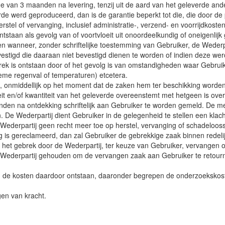
ode van 3 maanden na levering, tenzij uit de aard van het geleverde and
rde werd geproduceerd, dan is de garantie beperkt tot die, die door de
erstel of vervanging, inclusief administratie-, verzend- en voorrijdkost
ntstaan als gevolg van of voortvloeit uit onoordeelkundig of oneigenli
en wanneer, zonder schriftelijke toestemming van Gebruiker, de Weder
stigd die daaraan niet bevestigd dienen te worden of indien deze wer
rek is ontstaan door of het gevolg is van omstandigheden waar Gebrui
reme regenval of temperaturen) etcetera.
, onmiddellijk op het moment dat de zaken hem ter beschikking worden
teit en/of kwantiteit van het geleverde overeenstemt met hetgeen is o
n na ontdekking schriftelijk aan Gebruiker te worden gemeld. De meld
n. De Wederpartij dient Gebruiker in de gelegenheid te stellen een klac
ederpartij geen recht meer toe op herstel, vervanging of schadeloosst
ig is gereclameerd, dan zal Gebruiker de gebrekkige zaak binnen redeli
ke van het gebrek door de Wederpartij, ter keuze van Gebruiker, vervan
e Wederpartij gehouden om de vervangen zaak aan Gebruiker te retourn
en de kosten daardoor ontstaan, daaronder begrepen de onderzoekskoste
gen van kracht.