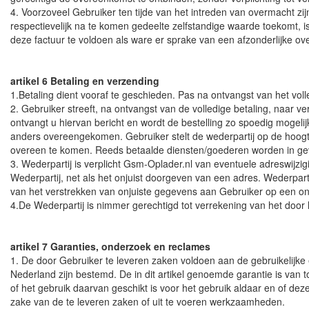
4. Voorzoveel Gebruiker ten tijde van het intreden van overmacht z
respectievelijk na te komen gedeelte zelfstandige waarde toekomt, 
deze factuur te voldoen als ware er sprake van een afzonderlijke o
artikel 6 Betaling en verzending
1.Betaling dient vooraf te geschieden. Pas na ontvangst van het vol
2. Gebruiker streeft, na ontvangst van de volledige betaling, naar ve
ontvangt u hiervan bericht en wordt de bestelling zo spoedig mogeli
anders overeengekomen. Gebruiker stelt de wederpartij op de hoogte 
overeen te komen. Reeds betaalde diensten/goederen worden in geva
3. Wederpartij is verplicht Gsm-Oplader.nl van eventuele adreswijzi
Wederpartij, net als het onjuist doorgeven van een adres. Wederparti
van het verstrekken van onjuiste gegevens aan Gebruiker op een onjui
4.De Wederpartij is nimmer gerechtigd tot verrekening van het doo
artikel 7 Garanties, onderzoek en reclames
1. De door Gebruiker te leveren zaken voldoen aan de gebruikelijke
Nederland zijn bestemd. De in dit artikel genoemde garantie is van t
of het gebruik daarvan geschikt is voor het gebruik aldaar en of d
zake van de te leveren zaken of uit te voeren werkzaamheden.