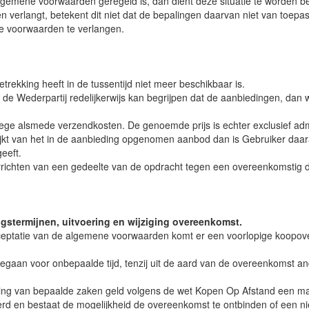
eze algemene voorwaarden geregeld is, dan dient deze situatie te word
 verlangt, betekent dit niet dat de bepalingen daarvan niet van toepass
ze voorwaarden te verlangen.
rekking heeft in de tussentijd niet meer beschikbaar is.
e Wederpartij redelijkerwijs kan begrijpen dat de aanbiedingen, dan w
wege alsmede verzendkosten. De genoemde prijs is echter exclusief admi
fwijkt van het in de aanbieding opgenomen aanbod dan is Gebruiker da
eeft.
errichten van een gedeelte van de opdracht tegen een overeenkomstig 
gstermijnen, uitvoering en wijziging overeenkomst.
ceptatie van de algemene voorwaarden komt er een voorlopige koopover
n voor onbepaalde tijd, tenzij uit de aard van de overeenkomst anders v
ring van bepaalde zaken geld volgens de wet Kopen Op Afstand een ma
erd en bestaat de mogelijkheid de overeenkomst te ontbinden of een n