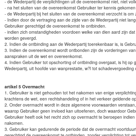
- de Wederpartij de verplichtingen uit de overeenkomst niet, niet volle
- na het sluiten van de overeenkomst Gebruiker ter kennis gekomen
- de Wederpartij bij het sluiten van de overeenkomst verzocht is om z
- Indien door de vertraging aan de zijde van de Wederpartij niet l
Gebruiker gerechtigd de overeenkomst te ontbinden.
- indien zich omstandigheden voordoen welke van dien aard zijn da
worden gevergd.
2. Indien de ontbinding aan de Wederpartij toerekenbaar is, is Gebr
3. Indien de overeenkomst wordt ontbonden zijn de vorderingen van 
aanspraken uit de wet en overeenkomst.
4. Indien Gebruiker tot opschorting of ontbinding overgaat, is hij op
Wederpartij, uit hoofde van wanprestatie, w?l tot schadevergoeding of
artikel 5 Overmacht
1. Gebruiker is niet gehouden tot het nakomen van enige verplichting
krachtens de wet, een rechtshandeling of in het verkeer geldende op
2. Onder overmacht wordt in deze algemene voorwaarden verstaan, n
waarop Gebruiker geen invloed kan uitoefenen, doch waardoor Gebrui
Gebruiker heeft ook het recht zich op overmacht te beroepen indien
nakomen.
3. Gebruiker kan gedurende de periode dat de overmacht voortduurt 
gerechtigd de overeenkomst te ontbinden, zonder verplichting tot v