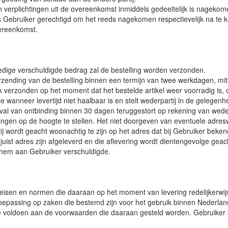
ijn verplichtingen uit de overeenkomst inmiddels gedeeltelijk is nag
is Gebruiker gerechtigd om het reeds nagekomen respectievelijk na te 
vereenkomst.
ledige verschuldigde bedrag zal de bestelling worden verzonden.
rzending van de bestelling binnen een termijn van twee werkdagen, mits he
jk verzonden op het moment dat het bestelde artikel weer voorradig is,
wanneer levertijd niet haalbaar is en stelt wederpartij in de gelegen
l van ontbinding binnen 30 dagen teruggestort op rekening van weder
gingen op de hoogte te stellen. Het niet doorgeven van eventuele adresw
j wordt geacht woonachtig te zijn op het adres dat bij Gebruiker bekend 
st adres zijn afgeleverd en die aflevering wordt dientengevolge geacht 
r hem aan Gebruiker verschuldigde.
 eisen en normen die daaraan op het moment van levering redelijkerwij
oepassing op zaken die bestemd zijn voor het gebruik binnen Nederland. 
eze voldoen aan de voorwaarden die daaraan gesteld worden. Gebruiker k