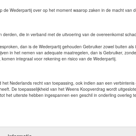
t op de Wederpartij over op het moment waarop zaken in de macht van 
an derden, die in verband met de uitvoering van de overeenkomst sch
sproken, dan is de Wederpartij gehouden Gebruiker zowel buiten als in 
jven in het nemen van adequate maatregelen, dan is Gebruiker, zonder i
komen integraal voor rekening en risico van de Wederpartij.
tend het Nederlands recht van toepassing, ook indien aan een verbintenis
s heeft. De toepasselijkheid van het Weens Koopverdrag wordt uitgeslot
 tot het uiterste hebben ingespannen een geschil in onderling overleg t