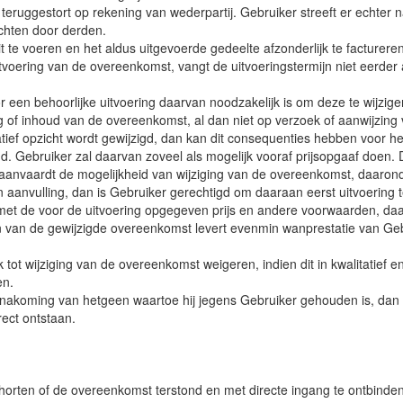
teruggestort op rekening van wederpartij. Gebruiker streeft er echter
chten door derden.
t te voeren en het aldus uitgevoerde gedeelte afzonderlijk te factureren
voering van de overeenkomst, vangt de uitvoeringstermijn niet eerder 
r een behoorlijke uitvoering daarvan noodzakelijk is om deze te wijzigen o
f inhoud van de overeenkomst, al dan niet op verzoek of aanwijzing v
itatief opzicht wordt gewijzigd, dan kan dit consequenties hebben voo
 Gebruiker zal daarvan zoveel als mogelijk vooraf prijsopgaaf doen. 
anvaardt de mogelijkheid van wijziging van de overeenkomst, daaronder
 aanvulling, dan is Gebruiker gerechtigd om daaraan eerst uitvoering
et de voor de uitvoering opgegeven prijs en andere voorwaarden, daa
eren van de gewijzigde overeenkomst levert evenmin wanprestatie van G
t wijziging van de overeenkomst weigeren, indien dit in kwalitatief en
en.
nakoming van hetgeen waartoe hij jegens Gebruiker gehouden is, dan i
rect ontstaan.
horten of de overeenkomst terstond en met directe ingang te ontbinden